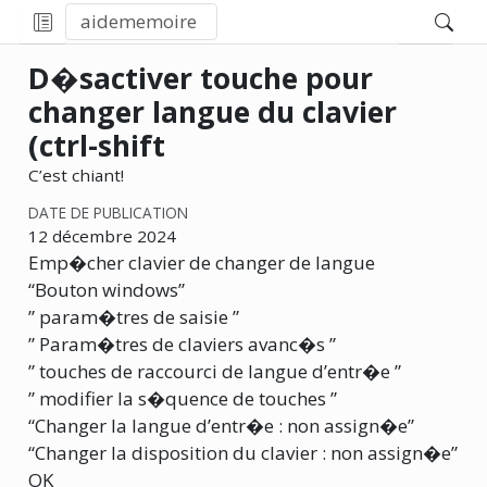
aidememoire
D�sactiver touche pour
changer langue du clavier
(ctrl-shift
C’est chiant!
DATE DE PUBLICATION
12 décembre 2024
Emp�cher clavier de changer de langue
“Bouton windows”
” param�tres de saisie ”
” Param�tres de claviers avanc�s ”
” touches de raccourci de langue d’entr�e ”
” modifier la s�quence de touches ”
“Changer la langue d’entr�e : non assign�e”
“Changer la disposition du clavier : non assign�e”
OK